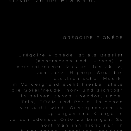
Klavier an der HfM Mainz.
GRÉGOIRE PIGNÈDE
Grégoire Pignède ist als Bassist
(Kontrabass und E-Bass) in
verschiedenen Musikstilen aktiv,
von Jazz, Hiphop, Soul bis
elektronischer Musik.
Im Vordergrund steht hierbei stets
die Spielfreude, hör- und sichtbar
in seinen Bands Theodor, Engel
Trio, FOAM und Perle, in denen
versucht wird, Genregrenzen zu
sprengen und Klänge in
verschiedenste Orte zu bringen. So
hört man ihn nicht nur in
klassischen Jazzclubs, sondern