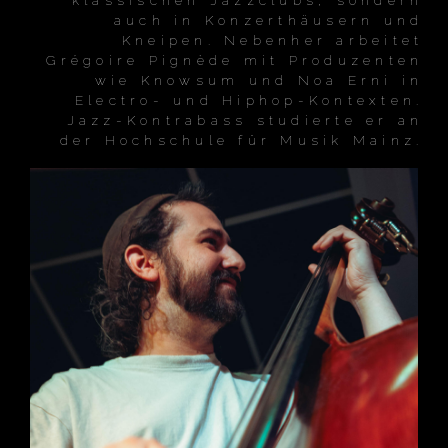
auch in Konzerthäusern und
Kneipen. Nebenher arbeitet
Grégoire Pignède mit Produzenten
wie Knowsum und Noa Erni in
Electro- und Hiphop-Kontexten.
Jazz-Kontrabass studierte er an
der Hochschule für Musik Mainz.