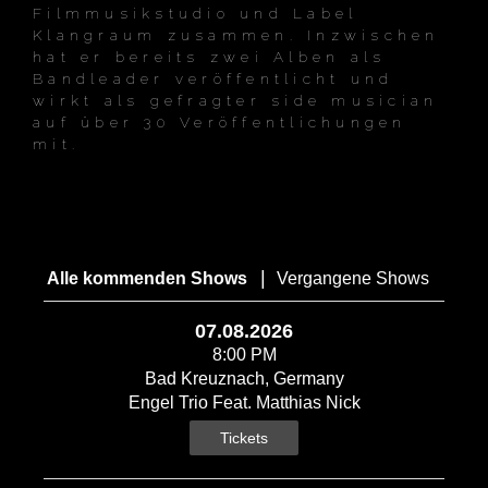
Filmmusikstudio und Label
Klangraum zusammen. Inzwischen
hat er bereits zwei Alben als
Bandleader veröffentlicht und
wirkt als gefragter side musician
auf über 30 Veröffentlichungen
mit.
|
Alle kommenden Shows
Vergangene Shows
07.08.2026
8:00 PM
Bad Kreuznach, Germany
Engel Trio Feat. Matthias Nick
Tickets